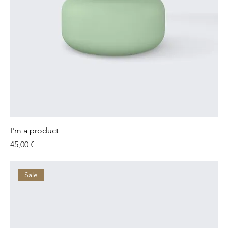
I'm a product
Preis
45,00 €
Sale