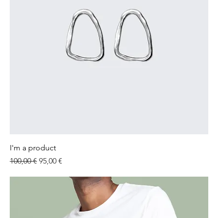
I'm a product
Standardpreis
Sale-Preis
100,00 €
95,00 €