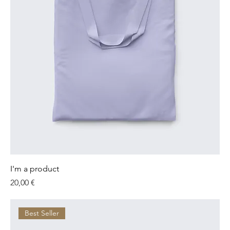
I'm a product
Preis
20,00 €
Best Seller