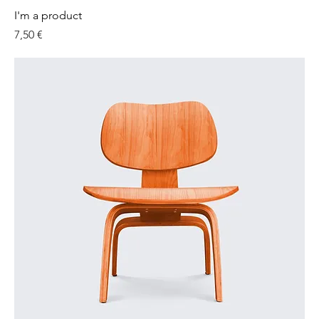
I'm a product
Preis
7,50 €