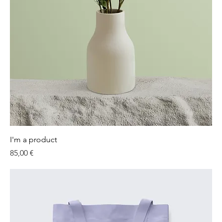
I'm a product
Preis
85,00 €