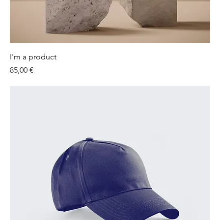
I'm a product
Preis
85,00 €